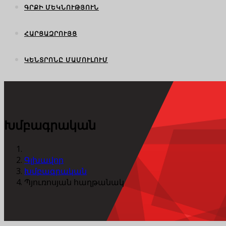
ԳՐՔԻ ՄԵԿՆՈՒԹՅՈՒՆ
ՀԱՐՑԱԶՐՈՒՅՑ
ԿԵՆՏՐՈՆԸ ՄԱՄՈՒԼՈՒՄ
Խմբագրական
Գլխավոր
Խմբագրական
Պյուռոսյան հաղթանակ