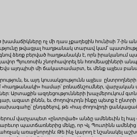
ված խամաճիկները ոչ մի դաս չքաղեցին հունիսի 7-ի
յունը թվացյալ հաղթանակ տարավ կամ՝ պատմության
 գնով ձեռք բերված հաղթանակն է, որն իրականում պա
վոր Պյուռոսին շնորհավորել են հռոմեացիների ա
Եվս այդպիսի մի ճակատամարտ, եւ մենք այլեւս բանա
ւթյուն, եւ այդ կուսակցությունն այլեւս ընտրողների
ում «հաղթանակի» համար՝ բռնաճնշումներ, վարչակա
եր: Արտաքին ազդեցությունների խաչմերուկում գտ
րդար, ազատ լինեն, եւ ժողովուրդն ինքը պետք է ընտ
ախագահը՝ ընդգծելով, թե «հայ ժողովրդի ցանկացած ը
ներում վարչապետ «ընտրված» անձը ամենեւին էլ հայ ժ
արեւոր պատճառներից մեկը, որ Վլ. Պուտինն ամենից 
ահռչակ առաջնորդին: Թե ինչ կարող է նշանակել աշխա