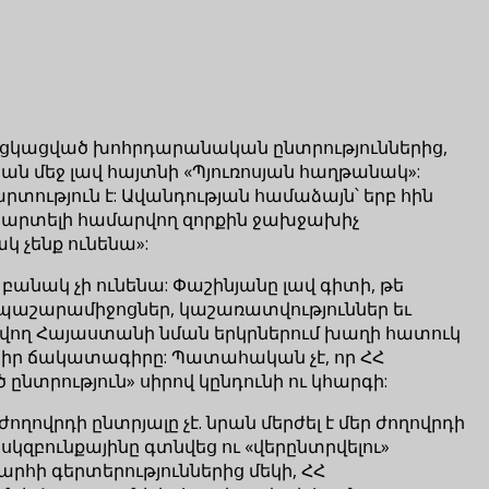
ն անցկացված խոհրդարանական ընտրություններից,
 մեջ լավ հայտնի «Պյուռոսյան հաղթանակ»:
րտություն է: Ավանդության համաձայն՝ երբ հին
նպարտելի համարվող զորքին ջախջախիչ
կ չենք ունենա»:
 բանակ չի ունենա: Փաշինյանը լավ գիտի, թե
ն պաշարամիջոցներ, կաշառատվություններ եւ
նվող Հայաստանի նման երկրներում խաղի հատուկ
րի իր ճակատագիրը: Պատահական չէ, որ ՀՀ
նտրություն» սիրով կընդունի ու կհարգի:
ողովրդի ընտրյալը չէ. նրան մերժել է մեր ժողովրդի
սկզբունքայինը գտնվեց ու «վերընտրվելու»
րհի գերտերություններից մեկի, ՀՀ