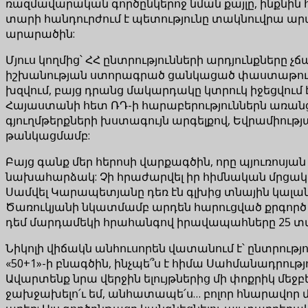
ռազմավարական գործընկերոջ նման քայլը, ինքնին հ
տարի հանդուրժում է պետությունը տակնուվրա ա
արարածին:
Մյուս կողմից՝ ՀՀ ընտրությունների արդյունքները չ
իշխանության ստորագրած ցանկացած փաստաթուղթ
խզվում, բայց դրանց մակարդակը կտրուկ իջեցվում է
Հայաստանի հետ ՌԴ-ի հարաբերություններն առան
գյուղմթերքների խստագույն արգելքով, Եվրամիու
թանկացմամբ:
Բայց գանք մեր հերոսի վարքագծին, որը պյուռոսյա
նախահարձակ: Չի հրաժարվել իր հիմնական մրցակիցն
Սամվել Կարապետյանը դեռ էն գլխից տնային կալա
Ծառուկյանի նկատմամբ արդեն հարուցված քրգործ կա
դեմ մարդամեկի հրահանգով իրավապահները 25 տար
Նիկոլի վիճակն անհուսորեն վատանում է՝ ընտրութ
«50+1»-ի բնագծին, ինչպե՞ս է հիմա Սահմանադրությ
Ավարտենք նրա վերջին ելույթներից մի փոքրիկ մեջբեր
ջախջախելո՛ւ եմ, անհատապե՛ս… բոլոր հնարավոր մի