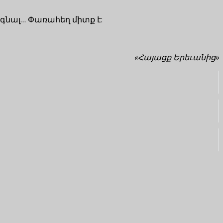
է գնալ… Փառահեղ միտք է:
«
Հայացք
Երեւանից
»