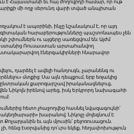
 է Հայաստանի եւ հայ ժողովրդի համար, որ ութ
արիքի մի ողջ սերունդ վարի տված անպիտան
չակում է ապօրինի, ինչը նշանակում է, որ այդ
ագիտական հարաբերությունները պաշտոնապես չեն
ի շփումներն ու այցերը սառեցվում են: Այժմ
Հայաստանից Ռուսաստան արտահանվող
ւ մատակարարվող էներգակիրների հնարավոր
ու, դարձել է ավելի հանդուգն, չարանենգ ու
նելու» մտքից: Սա այն դեպքում, երբ եռյակից
ախընտրական քարոզարշավ իրականացնելուց,
վեն Նիկոլն իրենով արեց, իսկ Երկրորդ նախագահի
ում:
մներից հետո չհաջողվեց հասնել նվազագույնի՝
րակեղծարարի» խարանով: Նիկոլը մոլեգնում է:
Քոչարյանին եւ այն մյուսին՝ բելոռուսացուն.
, հենց էսօրվանից դո՛ւրս եկեք, հեղափոխություն