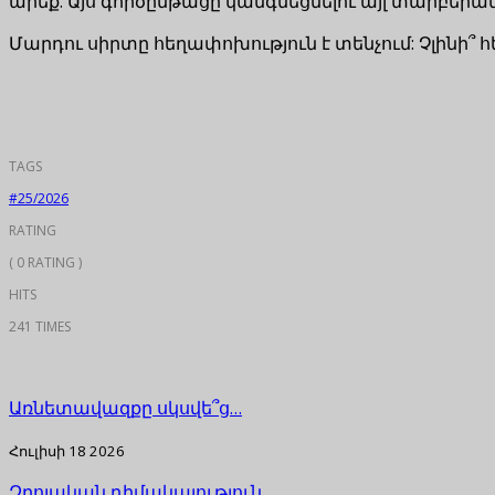
արեք: Այս գործընթացը կանգնեցնելու այլ տարբերա
Մարդու սիրտը հեղափոխություն է տենչում: Չլինի՞ հ
TAGS
#25/2026
RATING
( 0 RATING )
HITS
241 TIMES
Առնետավազքը սկսվե՞ց…
Հուլիսի 18 2026
Զրոյական դիմակայություն