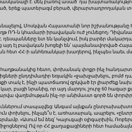
ասկանալի է. մեկ բառով ասած՝ դա խայտառակություն
րած, երեք պատերազմ բերած, վերարտադրողական տ
ճանաչելով, Մոսկվան Հայաստանի նոր իշխանությանը հռ
 ՌԴ-ն կհամարի իրավական ուժ չունեցող։ Դիվան
. դեսպանները ետ են կանչվում, իսկ բարձր մակարդակ
ց այդ էլ բավական խոցելի են՝ պայմանավորված 
թյան հետ ՀՀ-ի անհեռանկար խաղերով, ինչպես նաե
ն հաղթանակից հետո, փոխանակ փոքր-ինչ հանդարտվել
երի ընդդիմադիր եռյակին «ջախջախելու, բոմժ դարձ
նքի տակ է, ինչի պատճառով զրկված էր լիարժեք ն
ր, բացի նրանից, որ այդ մարդու շուրջ 60 հազար ք
վա վաղեմության ինչ-որ անիմաստ գործ են փորփր
յուններում տապալվեց: Անգամ այնքան ընտրախախտու
ուն փոխելու, ինչպե՞ս է, առհասարակ, ապրելու «ընտ
մամբ. «Ասում եմ ձեզ՝ Կալուգայի օլիգարխին, Ռոբերտ 
ջոցներով: Ով որ ՀՀ քաղաքացիների հետ համաձայն չի