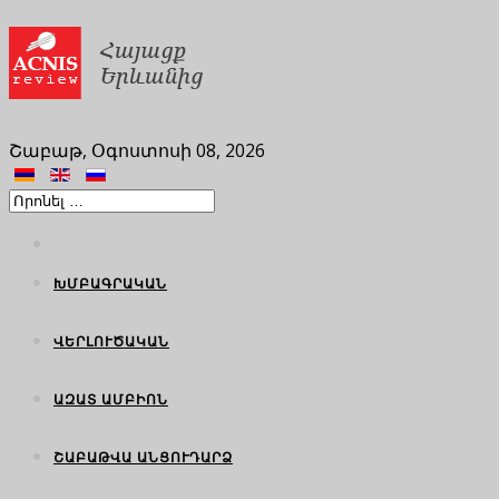
Շաբաթ, Օգոստոսի 08, 2026
ԽՄԲԱԳՐԱԿԱՆ
ՎԵՐԼՈՒԾԱԿԱՆ
ԱԶԱՏ ԱՄԲԻՈՆ
ՇԱԲԱԹՎԱ ԱՆՑՈՒԴԱՐՁ