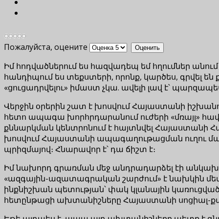
Пожалуйста, оцените
Իմ հոդվածներում ես հազվադեպ եմ հղումներ անո
հանդիպում ես տեքստերի, որոնք, կարծես, գրվել
«ցուցադրվելու» իմաստ չկա. ավելի լավ է՝ պարզապ
Վերջին օրերին շատ է խոսվում Հայաստանի իշխանո
հետո ապագա խորհրդարանում ուժերի «մռայլ» հավա
քննարկման կենտրոնում է հայտնվել Հայաստանի Հ
խոսվում Հայաստանի ապագաղութացման ուղու մասին
պրիզմայով։ Հնարավոր է՝ դա ճիշտ է։
Իմ նախորդ գրառման մեջ անդրադարձել էի անկախ
«ազգային-ազատագրական շարժում» է նախկին մետ
ինքնիշխան պետության՝ փակ կլանային կառուցված
հետընթացի ախտանիշները Հայաստանի սոցիալ-ք
Եթե այդպես է, ապա այդ ախտանիշները պետք է գ