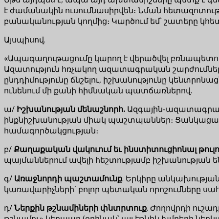
է ժամանակին ուսումնասիրվեն։ Նման հետազոտությ
բանականության կողմից։ Կարծում եմ՝ շատերը կհե
Այսպիսով.
«Ապագաղութացումը կարող է վերածվել բռնապետու
Ազատություն հռչակող ազատագրական շարժումներ
ընդդիմությունը ճնշելու, իշխանությունը կենտրոն
ունենում մի քանի հիմնական պատճառներով.
ա/
Իշխանության մենաշնորհ.
Ազգային-ազատագրակա
ինքնիշխանության միակ պաշտպաններ։ Ցանկացած
համագործակցության։
բ/
Քաղաքական վակուում եւ ինստիտուցիոնալ թուլո
պայմաններում ավելի հեշտությամբ իշխանության 
գ/
Առաջնորդի պաշտամունք
. Երկիրը անկախությա
կառավարիչների՝ բոլոր պետական որոշումները սա
դ/
Ներքին թշնամիների փնտրտուք
. Ժողովրդի ուշա
թշնամու» կերպար (օրինակ՝ այլ էթնիկ խմբերի նե