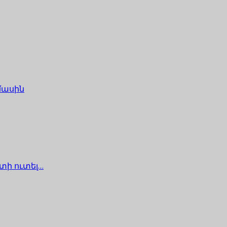
մասին
տի ուտել…