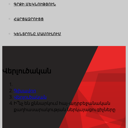
ԳՐՔԻ ՄԵԿՆՈՒԹՅՈՒՆ
ՀԱՐՑԱԶՐՈՒՅՑ
ԿԵՆՏՐՈՆԸ ՄԱՄՈՒԼՈՒՄ
Վերլուծական
Գլխավոր
Վերլուծական
Ի՞նչ են քննարկում հայ-ադրբեջանական
քաղհասարակության ներկայացուցիչները