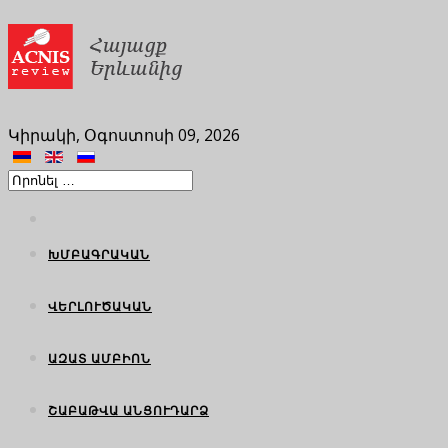
Կիրակի, Օգոստոսի 09, 2026
ԽՄԲԱԳՐԱԿԱՆ
ՎԵՐԼՈՒԾԱԿԱՆ
ԱԶԱՏ ԱՄԲԻՈՆ
ՇԱԲԱԹՎԱ ԱՆՑՈՒԴԱՐՁ