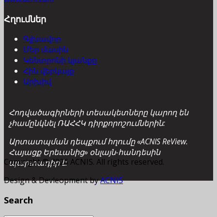
Հղումներ
Գլխավոր
Մեր մասին
Կենտրոնի կյանքը
Հին վեբկայք
Արխիվ
Հոդվածագիրների տեսակետները կարող են
չհամընկնել ՌԱՀՀԿ դիրքորոշումներին:
Արտատպման դեպքում հղումը «ACNIS ReView.
Հայացք Երեւանից» օնլայն-հանդեսին
Copyright © 2026 ACNIS. All rights reserved.
պարտադիր է:
Design & Devleopment by
ACNIS
Search