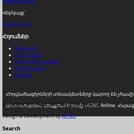
info@acnis.am
Վեբկայք՝
www.acnis.am
Հղումներ
Գլխավոր
Մեր մասին
Կենտրոնի կյանքը
Հին վեբկայք
Արխիվ
Հոդվածագիրների տեսակետները կարող են չհամընկ
Copyright © 2026 ACNIS. All rights reserved.
Արտատպման դեպքում հղումը «ACNIS ReView. Հայա
Design & Devleopment by
ACNIS
Search