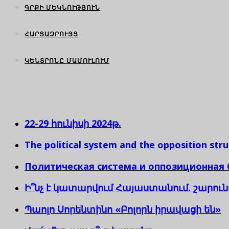
ԳՐՔԻ ՄԵԿՆՈՒԹՅՈՒՆ
ՀԱՐՑԱԶՐՈՒՅՑ
ԿԵՆՏՐՈՆԸ ՄԱՄՈՒԼՈՒՄ
22-29 հունիսի 2024թ.
The political system and the opposition str
Политическая система и оппозиционная
Ի՞նչ է կատարվում Հայաստանում. շարո
Պաոլո Սորենտինո «Բոլորն իրավացի են»