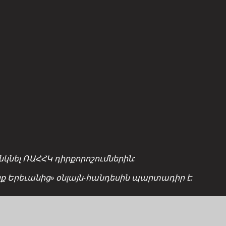
նել ՌԱՀՀԿ դիրքորոշումներին:
ցք Երեւանից» օնլայն-հանդեսին պարտադիր է: