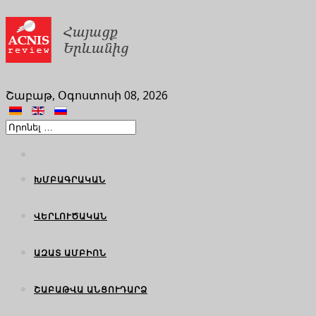
Շաբաթ, Օգոստոսի 08, 2026
ԽՄԲԱԳՐԱԿԱՆ
ՎԵՐԼՈՒԾԱԿԱՆ
ԱԶԱՏ ԱՄԲԻՈՆ
ՇԱԲԱԹՎԱ ԱՆՑՈՒԴԱՐՁ