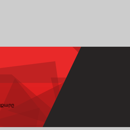
յքարը