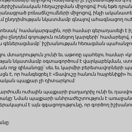
 ներիշխանական հեղաշրջման միջոցով: Իսկ եթե դրանց
անացրած բռնաճնշումների միջոցով, ինչի ականատեսն
ընդդիմության նկատմամբ գնալով ահագնացող ուժայ
տեսակ՝ համակարգային, որի համար գերադասելի է ի
իս ընդդեմ գոյություն ունեցող կարգերի՝ համարելով
ն գեներացմամբ՝ իշխանության հեռացման պահանջո
ւ մտադրություն չունի եւ աթոռը պահելու համար «կ
յան նկատմամբ օգտագործում է վարկաբեկման, ստո
կան ողջ զինանոցը՝ սեւ եւ կարմիր բերետավորների 
 է, որ հանգեցրել է «Տավուշը հանուն հայրենիքի» 
ական պայքար չի դիտարկում:
ժումն ուժային պայքարի բաղադրիչ ունի եւ դասվո
րակը: Նման պայքարի անհրաժեշտություն է առաջանո
րակայում է այն զգացողությունը, որ գործող իշխանու
անը: