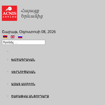
Շաբաթ, Օգոստոսի 08, 2026
ԽՄԲԱԳՐԱԿԱՆ
ՎԵՐԼՈՒԾԱԿԱՆ
ԱԶԱՏ ԱՄԲԻՈՆ
ՇԱԲԱԹՎԱ ԱՆՑՈՒԴԱՐՁ