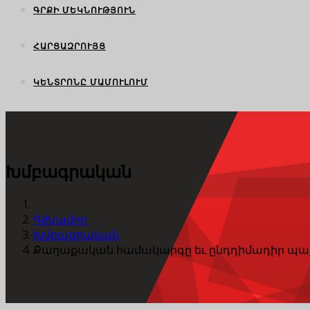
ԳՐՔԻ ՄԵԿՆՈՒԹՅՈՒՆ
ՀԱՐՑԱԶՐՈՒՅՑ
ԿԵՆՏՐՈՆԸ ՄԱՄՈՒԼՈՒՄ
Խմբագրական
Գլխավոր
Խմբագրական
Քաղաքական համակարգը եւ ընդդիմադիր պա