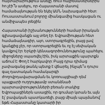
հայտարարություն անելը. ռուս հայրենասերներին
հո չէի՞ն ասելու, որ Հայաստանի մասով
համաձայնության են եկել ԱՄՆ նախագահի հետ:
Ռուսաստանում բոլորը միանգամից հասկացան ու
անմիջապես լռեցին:
Հայաստանի իշխանությունների համար իրական
գլխացավանքն այլ տեղ էր. Եվրամիության հետ
համաձայնագիր, այո, ստորագրեցին, բայց լավ
կյանքից չէր, որ ստորագրեցին եւ ոչ էլ սեփական
կամքով էր: Երկրի կենսագործունեությունը պահելու
միջոցները սպառվել էին, իսկ արտաքին պարտքն
աճում է: Փող է հարկավոր: Բայց դրա դիմաց
չափազանց թանկ պետք է վճարել. ինչպե՞ս դուրս
գալ դատական ​​համակարգի
ժողովրդավարացման եւ կոռուպցիայի դեմ
պայքարի ուղղությամբ ստանձնած
պարտավորությունների բեռան տակից:
Եվրոպացիներն ասացին, որ գումար կտան եւ այն
էլ՝ բավական պատկառելի, բայց միայն պայմանով՝
եթե Հայաստանը կատարի իր