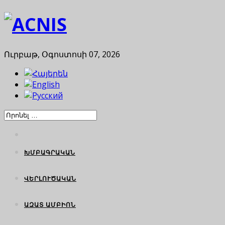
Ուրբաթ, Օգոստոսի 07, 2026
ԽՄԲԱԳՐԱԿԱՆ
ՎԵՐԼՈՒԾԱԿԱՆ
ԱԶԱՏ ԱՄԲԻՈՆ