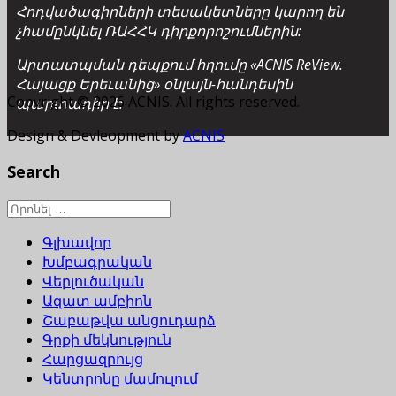
Հոդվածագիրների տեսակետները կարող են
չհամընկնել ՌԱՀՀԿ դիրքորոշումներին:
Արտատպման դեպքում հղումը «ACNIS ReView.
Հայացք Երեւանից» օնլայն-հանդեսին
Copyright © 2026 ACNIS. All rights reserved.
պարտադիր է:
Design & Devleopment by
ACNIS
Search
Գլխավոր
Խմբագրական
Վերլուծական
Ազատ ամբիոն
Շաբաթվա անցուդարձ
Գրքի մեկնություն
Հարցազրույց
Կենտրոնը մամուլում