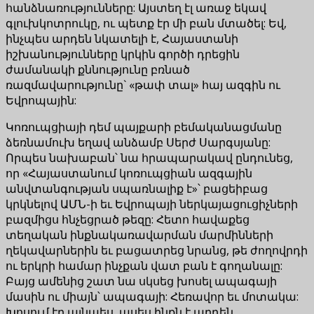
հանձնառությունները: Այստեղ էլ առաջ եկավ
գլուխկոտրուկը, ու պետք էր մի բան մտածել: Եվ,
ինչպես արդեն նկատելի է, Հայաստանի
իշխանությունները կրկին գործի դրեցին
ժամանակի քննությունը բռնած
ռազմավարությունը` «թափ տալ» հայ ազգին ու
Եվրոպային:
Կոռուպցիայի դեմ պայքարի բեմականացմանը
ձեռնամուխ եղավ անձամբ Սերժ Սարգսյանը:
Որպես նախաբան՝ նա հրապարակավ ընդունեց,
որ «Հայաստանում կոռուպցիան ազգային
անվտանգության սպառնալիք է»՝ բացեիբաց
կրկնելով ԱՄՆ-ի եւ Եվրոպայի ներկայացուցիչների
բազմիցս հնչեցրած թեզը: Հետո հավաքեց
տեղական ինքնակառավարման մարմինների
ղեկավարներին եւ բացատրեց նրանց, թե ժողովրդի
ու երկրի համար ինչքան վատ բան է գողանալը:
Բայց ամենից շատ նա սկսեց խոսել ապագայի
մասին ու միայն՝ ապագայի: Հեռավոր եւ մոտակա:
Խոսում էր այնպես, ասես ինքն է արդեն