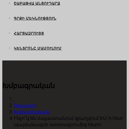
ՇԱԲԱԹՎԱ ԱՆՑՈՒԴԱՐՁ
ԳՐՔԻ ՄԵԿՆՈՒԹՅՈՒՆ
ՀԱՐՑԱԶՐՈՒՅՑ
ԿԵՆՏՐՈՆԸ ՄԱՄՈՒԼՈՒՄ
Խմբագրական
Գլխավոր
Խմբագրական
Ինչո՞վ են Հայաստանում զբաղվում ԵՄ-ի հետ
պայմանագրի ստորագրումից հետո