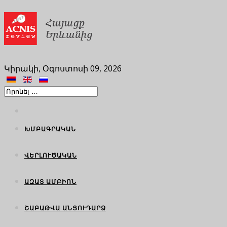
Կիրակի, Օգոստոսի 09, 2026
ԽՄԲԱԳՐԱԿԱՆ
ՎԵՐԼՈՒԾԱԿԱՆ
ԱԶԱՏ ԱՄԲԻՈՆ
ՇԱԲԱԹՎԱ ԱՆՑՈՒԴԱՐՁ