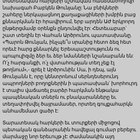
տնտեսական հարցերի մշտական հանձնաժողովի
նախագահ Բաբկեն Թունյանը: Նա բնիկների
շահերը ներկայացնող քաղաքացիների խմբին բաց
քննարկման էր հրավիրում, երբ արդեն ԱԺ երկրորդ
ընթերցմամբ օրենքն ընդունվել էր: Հետեւաբար`
շատ տեղին էր Վահան Արծրունու պատասխանը.
«Պարոն Թունյան, ինչպե՞ս սրանից հետո ձեզ հետ
որեւէ հարց քննարկել: Երեսպաշտությունն ու
պոպուլիզմը ձեր եւ ձեր նմանների նշանաբանն են:
Ո´չ հարգանքի, ո´չ վստահության տեղ չեք էլ
թողնում»,- գրել է Արծրունին: Սա, ի դեպ, այն
Թունյանն է, որը կենտրոնում սերնդեսերունդ
ապրողների բողոքներին ի պատասխան` խորհուրդ
է տալիս վաճառել բարձր հարկման ենթակա
պապենական տներն ու բնակարանները եւ
տեղափոխվել ծայրամասեր, որտեղ գույքահարկն
անհամեմատ ցածր է:
Տարատեսակ հարկերի եւ տուրքերի միջոցով
պետական գանձարանին հավելյալ գումար բերելու
մարմաջը նոր երեւույթ չէ: Ժամանակին այդ