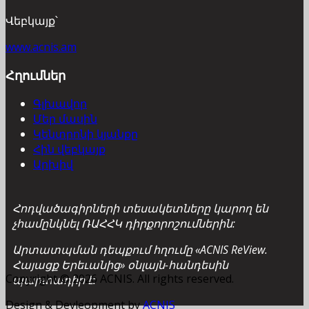
Վեբկայք՝
www.acnis.am
Հղումներ
Գլխավոր
Մեր մասին
Կենտրոնի կյանքը
Հին վեբկայք
Արխիվ
Հոդվածագիրների տեսակետները կարող են
չհամընկնել ՌԱՀՀԿ դիրքորոշումներին:
Արտատպման դեպքում հղումը «ACNIS ReView.
Հայացք Երեւանից» օնլայն-հանդեսին
Copyright © 2026 ACNIS. All rights reserved.
պարտադիր է:
Design & Devleopment by
ACNIS