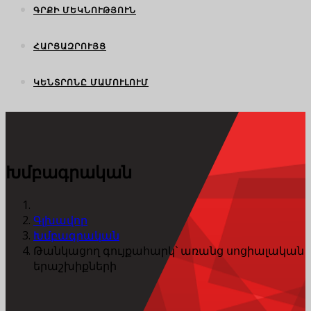
ԳՐՔԻ ՄԵԿՆՈՒԹՅՈՒՆ
ՀԱՐՑԱԶՐՈՒՅՑ
ԿԵՆՏՐՈՆԸ ՄԱՄՈՒԼՈՒՄ
Խմբագրական
Գլխավոր
Խմբագրական
Թանկացող գույքահարկ` առանց սոցիալական
երաշխիքների