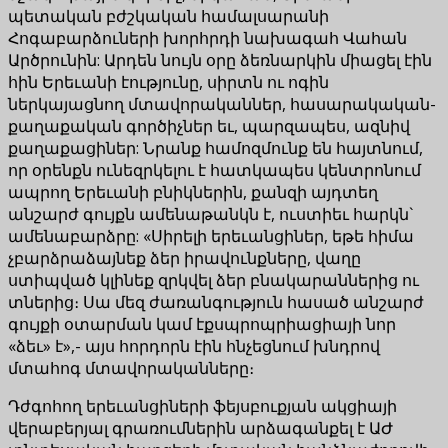
պետական բժշկական համալսարանի
Հոգաբարձուների խորհրդի նախագահ Վահան
Արծրունին: Արդեն նույն օրը ձեռնարկին միացել էին
հին Երեւանի էությունը, սիրտն ու ոգին
ներկայացնող մտավորականներ, հասարակական-
քաղաքական գործիչներ եւ, պարզապես, ազնիվ
քաղաքացիներ: Նրանք համոզմունք են հայտնում,
որ օրենքն ունեզրկելու է հատկապես կենտրոնում
ապրող Երեւանի բնիկներին, քանզի այդտեղ
անշարժ գույքն ամենաթանկն է, ուստիեւ հարկն`
ամենաբարձրը: «Սիրելի երեւանցիներ, եթե հիմա
չբարձրաձայնեք ձեր իրավունքները, վաղը
ստիպված կլինեք զրկվել ձեր բնակարաններից ու
տներից։ Սա մեզ ժառանգություն հասած անշարժ
գույքի օտարման կամ էքսպրոպրիացիայի նոր
«ձեւ» է»,- այս հորդորն էին հնչեցնում խնդրով
մտահոգ մտավորականները։
Դժգոհող երեւանցիների ֆեյսբուքյան ակցիայի
վերաբերյալ գրառումներին արձագանքել է ԱԺ