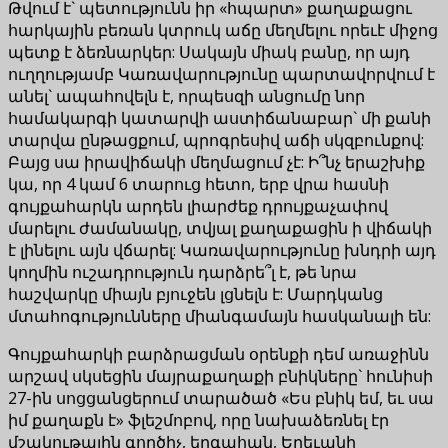
Թվում է` պետությունն իր «հպարտ» քաղաքացու
հարկային բեռան կտրուկ աճը մեղմելու որեւէ միջոց
պետք է ձեռնարկեր: Սակայն միակ բանը, որ այդ
ուղղությամբ Կառավարությունը պարտավորվում է
անել` ապահովելն է, որպեսզի անցումը նոր
համակարգի կատարվի աստիճանաբար` մի քանի
տարվա ընթացքում, պրոգրեսիվ աճի սկզբունքով:
Բայց սա իրավիճակի մեղմացում չէ: Ի՞նչ երաշխիք
կա, որ 4 կամ 6 տարուց հետո, երբ վրա հասնի
գույքահարկն արդեն լիարժեք դրույքաչափով
մարելու ժամանակը, տվյալ քաղաքացին ի վիճակի
է լինելու այն վճարել: Կառավարությունը խնդրի այդ
կողմին ուշադրություն դարձրե՞լ է, թե նրա
հաշվարկը միայն բյուջեն լցնելն է: Մարդկանց
մտահոգությունները միանգամայն հասկանալի են:
Գույքահարկի բարձրացման օրենքի դեմ առաջինն
արշավ սկսեցին մայրաքաղաքի բնիկները` հունիսի
27-ին սոցցանցերում տարածած «Ես բնիկ եմ, եւ սա
իմ քաղաքն է» ֆլեշմոբով, որը նախաձեռնել էր
մշակութային գործիչ, երգահան, Երեւանի