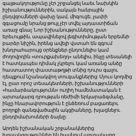
գայթակղությունը չէր շրջանցել նաեւ նախկին
իշխանություններին, սակայն հանրային
ընդվզումների վախը կամ, միգուցե, չափի
զգացումը նրանց թույլ չէր տվել այդաստիճան
առաջ գնալ: Նոր իշխանությունները, ըստ
երեւույթին, ապավինելով լեգիտիմության երբեմնի
բարձր նիշին, իրենց ավելի վստահ են զգում
խնդրահարույց օրենքներ ընդունելիս կամ
ժողովրդին «տուրքախեղդ» անելիս, ինչը տեսանելի
է հատկապես դիմակ չկրելու կամ առանց անձը
հաստատող փաստաթղթի տնից դուրս գալու
դեպքում նշանակվող տուգանքներից: Մյուս կողմից
էլ, ըստ որոշ տեսակետների, իշխանությունների
«համարձակությունն» ուղիղ համեմատական է
արտակարգ դրության ռեժիմի երկարաձգմանը,
ինչը հնարավորություն է ընձեռում բացառելու
բողոքի զանգվածային ակցիաները, խլացնելու
ընդդիմախոսների ձայնը:
Արդեն իշխանական շրջանակներից
խոսակցություններ են հասնում արտակարգ