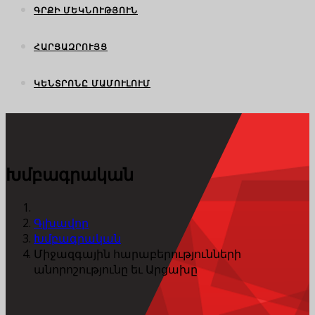
ԳՐՔԻ ՄԵԿՆՈՒԹՅՈՒՆ
ՀԱՐՑԱԶՐՈՒՅՑ
ԿԵՆՏՐՈՆԸ ՄԱՄՈՒԼՈՒՄ
Խմբագրական
Գլխավոր
Խմբագրական
Միջազգային հարաբերությունների
անորոշությունը եւ Արցախը