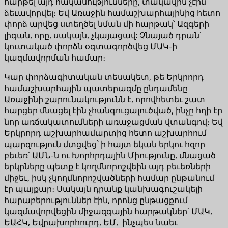
հարթել այդ հակասությունները, տակավին չէին
ձեւավորվել։ Եվ Առաջին համաշխարհայինից հետո
փորձ արվեց ստեղծել նման մի հարթակ՝ Ազգերի
լիգան, որը, սակայն, չկայացավ: Չնայած դրան՝
կուտակած փորձն օգտագործվեց ՄԱԿ-ի
կազմավորման համար։
Կար փորձագիտական տեսակետ, թե Երկրորդ
համաշխարհային պատերազմը ընդամենը
Առաջինի շարունակությունն է, որովհետեւ շատ
հարցեր մնացել էին չհանգուցալուծված, ինչը հղի էր
նոր առճակատումների առաջացման վտանգով։ Եվ
Երկրորդ աշխարհամարտից հետո աշխարհում
պարզություն մտցվեց՝ ի հայտ եկան երկու հզոր
բեւեռ՝ ԱՄՆ-ն ու Խորհրդային Միությունը, մնացած
երկրները պետք է կողմնորոշվեին այդ բեւեռների
միջեւ, իսկ չկողմնորոշվածների համար ընթանում
էր պայքար։ Սակայն դրանք կանխագուշակելի
հարաբերություններ էին, որոնց ընթացքում
կազմավորվեցին միջազգային հարթակներ՝ ՄԱԿ,
ԵԱՀԿ, Եվրախորհուրդ, ԵՄ, ինչպես նաեւ