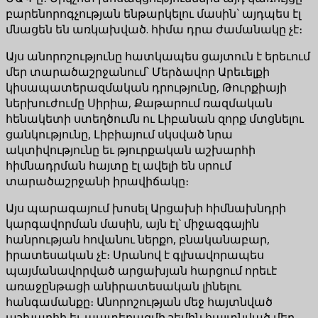
բարենորոգչության ենթարկելու մասին` այդպես էլ
մնացեն են առկախված. հիմա դրա ժամանակը չէ։
Այս անորոշությունը հատկապես ցայտուն է երեւում
մեր տարածաշրջանում՝ Մերձավոր Արեւելքի
կիսապատերազմական դրությունը, Թուրքիայի
ներխուժումը Սիրիա, Քաթարում ռազմական
հենակետի ստեղծումն ու Լիբանան զորք մտցնելու
ցանկությունը, Լիբիայում սկսված նրա
ակտիվությունը եւ թյուրքական աշխարհի
հիմնադրման հայտը էլ ավելի են սրում
տարածաշրջանի իրավիճակը։
Այս պարագայում խոսել Արցախի հիմնախնդրի
կարգավորման մասին, այն էլ` միջազգային
հանրության հովանու ներքո, բնականաբար,
իրատեսական չէ։ Սրանով է գլխավորապես
պայմանավորված արցախյան հարցում որեւէ
առաջընթացի անիրատեսական լինելու
հանգամանքը։ Անորոշության մեջ հայտնված
աշխարհի եւ պատերազմի շեմին հայտնված մեր