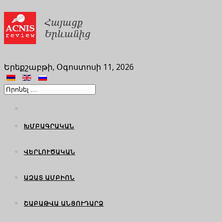
Երեքշաբթի, Օգոստոսի 11, 2026
ԽՄԲԱԳՐԱԿԱՆ
ՎԵՐԼՈՒԾԱԿԱՆ
ԱԶԱՏ ԱՄԲԻՈՆ
ՇԱԲԱԹՎԱ ԱՆՑՈՒԴԱՐՁ