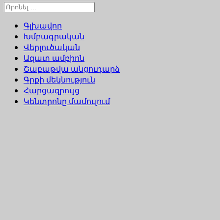
Գլխավոր
Խմբագրական
Վերլուծական
Ազատ ամբիոն
Շաբաթվա անցուդարձ
Գրքի մեկնություն
Հարցազրույց
Կենտրոնը մամուլում