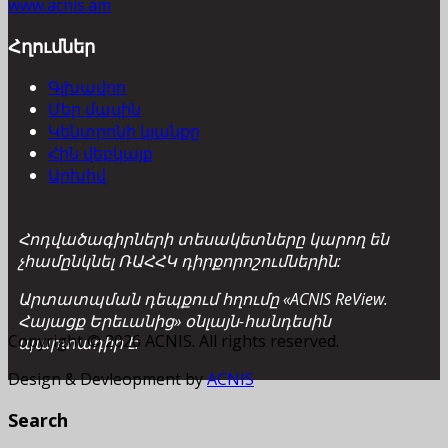
www.acnis.am
Հղումներ
Գլխավոր
Մեր մասին
Կենտրոնի կյանքը
Հին վեբկայք
Արխիվ
Հոդվածագիրների տեսակետները կարող են
չհամընկնել ՌԱՀՀԿ դիրքորոշումներին:
Արտատպման դեպքում հղումը «ACNIS ReView.
Հայացք Երեւանից» օնլայն-հանդեսին
Copyright © 2026 ACNIS. All rights reserved.
պարտադիր է:
Design & Devleopment by
ACNIS
Search