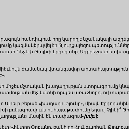
րագույն հանդիպում, որը կարող է նշանակալի ազդեց
պումը կազմակերպվել էր Թյուրքալեզու պետությու
նախագահ Ռեջեփ Թայիփ Էրդողանը, Ադրբեջանի նախ
իեւնույն ժամանակ վտանգավոր արտահայտություն արեց
է»։
անի միջեւ մշտական խաղաղության ստորագրումը կն
 պատմության մեջ կմտնի որպես առաջնորդ, ով տարա
 Ալիեւի բերած «խաղաղությունը», միայն Էրդողանին է
ի բռնագրավումն ու հայաթափումը եղավ: Չլինի՞ 
աղաղության» մասին են փափագում-
խմբ
.
]:
տ Վիկտոր Օրբանը, քանի որ Հունգարիան Թյուրքալե