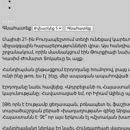
Գնահատեք
Մայիսի 21-ին Բուդապեշտում տեղի ունեցավ կարեւո
միջազգային հարաբերությունների վրա։ Այս հանդի
շրջանակում, որին մասնակցում էին Թուրքիայի 
Կասիմ-Ժոմարտ Տոկաեւը եւ այլք։
Հանդիպման ընթացքում Էրդողանը հումորով, բայց մ
ունի ինը թոռ, ես էլ՝ ինը, մեր ապագան ապահովված 
Էրդողանը նաեւ հավելեց. «Ադրբեջանի ու Հայաստ
կայունությանը։ Հավատացած եմ, որ Իլհամ Ալիեւը
[Թե որն է էությամբ ցեղասպան, բռնապետ եւ ֆաշիստ
տարածաշրջան բերած «խաղաղության» գինը Արցախ
Հայաստանն է: Չէ՞ որ այս երկուսն էլ «մշտական խ
Հանդիպմանը ներկա էր նաեւ Հունգարիայի վարչապե