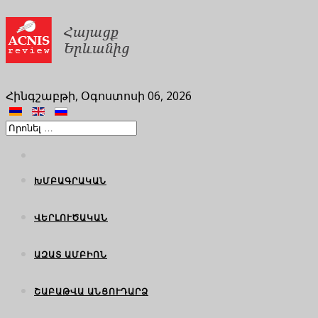
Հինգշաբթի, Օգոստոսի 06, 2026
ԽՄԲԱԳՐԱԿԱՆ
ՎԵՐԼՈՒԾԱԿԱՆ
ԱԶԱՏ ԱՄԲԻՈՆ
ՇԱԲԱԹՎԱ ԱՆՑՈՒԴԱՐՁ