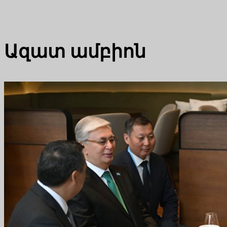
Ազատ ամբիոն