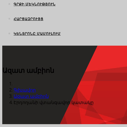
ԳՐՔԻ ՄԵԿՆՈՒԹՅՈՒՆ
ՀԱՐՑԱԶՐՈՒՅՑ
ԿԵՆՏՐՈՆԸ ՄԱՄՈՒԼՈՒՄ
Ազատ ամբիոն
Գլխավոր
Ազատ ամբիոն
Էրդողանի վտանգավոր կատակը