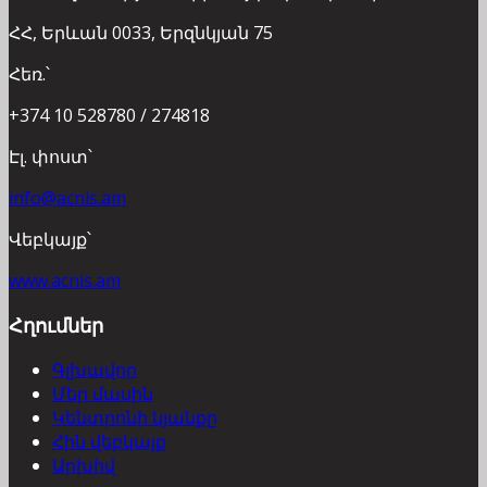
ՀՀ, Երևան 0033, Երզնկյան 75
Հեռ.՝
+374 10 528780 / 274818
Էլ. փոստ՝
info@acnis.am
Վեբկայք՝
www.acnis.am
Հղումներ
Գլխավոր
Մեր մասին
Կենտրոնի կյանքը
Հին վեբկայք
Արխիվ