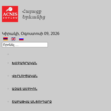
Կիրակի, Օգոստոսի 09, 2026
ԽՄԲԱԳՐԱԿԱՆ
ՎԵՐԼՈՒԾԱԿԱՆ
ԱԶԱՏ ԱՄԲԻՈՆ
ՇԱԲԱԹՎԱ ԱՆՑՈՒԴԱՐՁ