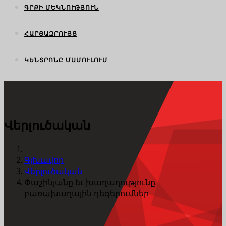
ԳՐՔԻ ՄԵԿՆՈՒԹՅՈՒՆ
ՀԱՐՑԱԶՐՈՒՅՑ
ԿԵՆՏՐՈՆԸ ՄԱՄՈՒԼՈՒՄ
Վերլուծական
Գլխավոր
Վերլուծական
Փաշինյանը եւ խաղաղությունը.
բառախաղային դեգերումներ