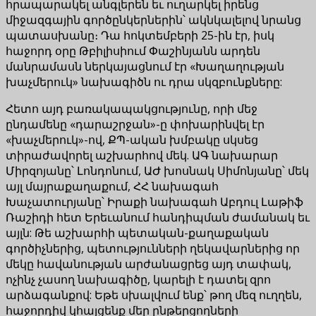
հրապարակել անգլերեն եւ ուղարկել իրենց
միջազգային գործընկերներին՝ ակնկալելով նրանց
պատասխանը։ Դա հոկտեմբերի 25-ին էր, իսկ
հաջորդ օրը Թբիլիսիում Փաշինյանն արդեն
մանրամասն ներկայացնում էր «Խաղաղության
խաչմերուկ» նախագիծն ու դրա սկզբունքները:
Հետո այդ բառակապակցությունը, որի մեջ
ընդամենը «դարաշրջան»-ը փոխարինվել էր
«խաչմերուկ»-ով, ՔՊ-ական խմբակը սկսեց
տիրաժավորել աշխարհով մեկ. ԱԳ նախարար
Միրզոյանը՝ Լոնդոնում, ԱԺ խոսնակ Սիմոնյանը՝ մեկ
այլ մայրաքաղաքում, ՀՀ նախագահ
Խաչատուրյանը՝ Իրաքի նախագահ Աբդուլ Լաթիֆ
Ռաշիդի հետ Երեւանում հանդիպման ժամանակ եւ
այլն: Թե աշխարհի պետական-քաղաքական
գործիչներից, պետությունների ղեկավարներից որ
մեկը հավանության արժանացրեց այդ տափակ,
ոչինչ չասող նախագիծը, կարելի է դատել զրո
արձագանքով: Եթե սխալվում ենք՝ թող մեզ ուղղեն,
հաջորդիվ կհայցենք մեր ընթերցողների