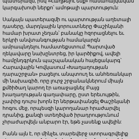
պատերազմ, իսկ «Հաղթելու ենք» համահայկական
կարգախոսի ներքո՝ ամոթալի պարտություն:
Սակայն պատերազմի ու պարտության աղետալի
դասերը, մարդկային կորուստները Փաշինյանի
համար խրատ չեղան՝ բանակը հզորացնելու եւ
երկրի անվտանգության համակարգն
ամրապնդելու համատեքստում: Պարտված
ղեկավարը նախընտրեց, իր կարծիքով, ավելի
համընդգրկուն պաշպանական հայեցակարգ՝
Հարավային Կովկասում «Խաղաղության
դարաշրջան» բացելու անպտուղ եւ անհեռանկար
մի նախագիծ, որը լուրջ շրջանակներում միայն
քմծիծաղ կարող էր առաջացնել: Բայց
խաղաղության գաղափարը, ըստ երեւույթին,
չափից դուրս խորն էր ներթափանցել Փաշինյանի
հոգու մեջ, որպեսզի կարողանար հրաժարվել
դրանից, քանզի ստեղծված իրադրությունում
չհրաժարվելն անբարո էր, եթե չասենք ավելին:
Բանն այն է, որ մինչեւ տարեվերջ ստորագրվելիք