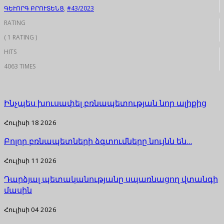
ԳԵՒՈՐԳ ԲՐՈՒՏԵՆՑ
,
#43/2023
RATING
( 1 RATING )
HITS
4063 TIMES
Ինչպես խուսափել բռնապետության նոր ալիքից
Հուլիսի 18 2026
Բոլոր բռնապետների ձգտումները նույնն են…
Հուլիսի 11 2026
Դարձյալ պետականությանը սպառնացող վտանգի
մասին
Հուլիսի 04 2026