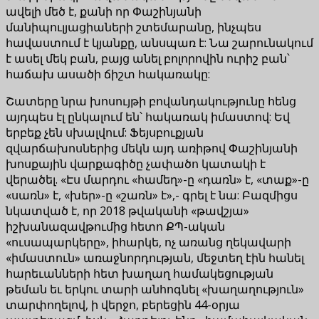
ավելի մեծ է, քանի որ Փաշինյանի
մանիպուլյացիաների շտեմարանը, ինչպես
հավաստում է կյանքը, անսպառ է: Նա շարունակում
է ասել մեկ բան, բայց անել բոլորովին ուրիշ բան՝
հաճախ ասածի ճիշտ հակառակը:
Շատերը նրա խոսույթի բովանդակությունը հենց
այդպես էլ ընկալում են՝ հակառակ իմաստով: Եվ
երբեք չեն սխալվում: Ֆեյսբուքյան
զվարճախոսներից մեկն այդ առիթով Փաշինյանի
խոսքային վարքագիծը չափածո կատակի է
վերածել. «Էս մարդու «համեղ»-ը «դառն» է, «տաք»-ը
«սառն» է, «խեր»-ը «շառն» է»,- գրել է նա: Բազմիցս
նկատված է, որ 2018 թվականի «թավշյա»
իշխանազավթումից հետո ՔՊ-ական
«ուսապարկերը», իհարկե, ոչ առանց ղեկավարի
«իմաստուն» առաջնորդության, մեջտեղ էին հանել
հարեւանների հետ խաղաղ համակեցության
թեման եւ երկու տարի անհոգնել «խաղաղություն»
տարփողելով, ի վերջո, բերեցին 44-օրյա