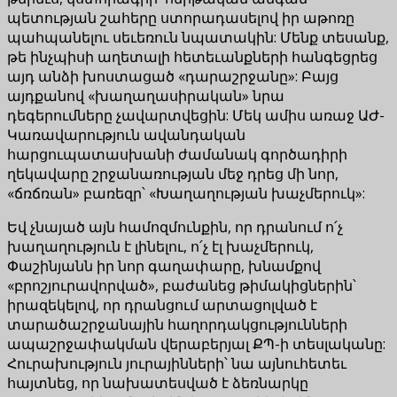
պետության շահերը ստորադասելով իր աթոռը
պահպանելու սեւեռուն նպատակին: Մենք տեսանք,
թե ինչպիսի աղետալի հետեւանքների հանգեցրեց
այդ անձի խոստացած «դարաշրջանը»: Բայց
այդքանով «խաղաղասիրական» նրա
դեգերումները չավարտվեցին: Մեկ ամիս առաջ ԱԺ-
Կառավարություն ավանդական
հարցուպատասխանի ժամանակ գործադիրի
ղեկավարը շրջանառության մեջ դրեց մի նոր,
«ճռճռան» բառեզր՝ «Խաղաղության խաչմերուկ»:
Եվ չնայած այն համոզմունքին, որ դրանում ո՛չ
խաղաղություն է լինելու, ո՛չ էլ խաչմերուկ,
Փաշինյանն իր նոր գաղափարը, խնամքով
«բրոշյուրավորված», բաժանեց թիմակիցներին՝
իրազեկելով, որ դրանցում արտացոլված է
տարածաշրջանային հաղորդակցությունների
ապաշրջափակման վերաբերյալ ՔՊ-ի տեսլականը:
Հուրախություն յուրայինների՝ նա այնուհետեւ
հայտնեց, որ նախատեսված է ձեռնարկը