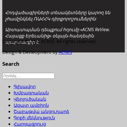
Հոդվածագիրների տեսակետները կարող են
չհամընկնել ՌԱՀՀԿ դիրքորոշումներին:
Արտատպման դեպքում հղումը «ACNIS ReView.
Հայացք Երեւանից» օնլայն-հանդեսին
Copyright © 2026 ACNIS. All rights reserved.
պարտադիր է:
Design & Devleopment by
ACNIS
Search
Գլխավոր
Խմբագրական
Վերլուծական
Ազատ ամբիոն
Շաբաթվա անցուդարձ
Գրքի մեկնություն
Հարցազրույց