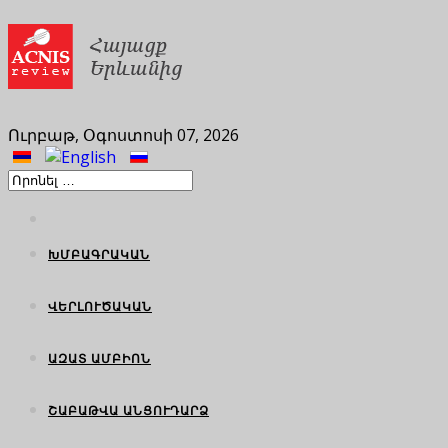
Ուրբաթ, Օգոստոսի 07, 2026
ԽՄԲԱԳՐԱԿԱՆ
ՎԵՐԼՈՒԾԱԿԱՆ
ԱԶԱՏ ԱՄԲԻՈՆ
ՇԱԲԱԹՎԱ ԱՆՑՈՒԴԱՐՁ