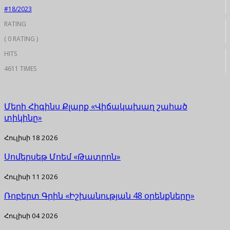
#18/2023
RATING
( 0 RATING )
HITS
4611 TIMES
Մերի Հիգինս Քլարք «Վիճակախաղ շահած
տիկինը»
Հուլիսի 18 2026
Սոմերսեթ Մոեմ «Թատրոն»
Հուլիսի 11 2026
Ռոբերտ Գրին «Իշխանության 48 օրենքները»
Հուլիսի 04 2026