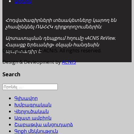
Արխիվ
Հոդվածագիրների տեսակետները կարող են
չհամընկնել ՌԱՀՀԿ դիրքորոշումներին:
Արտատպման դեպքում հղումը «ACNIS ReView.
Հայացք Երեւանից» օնլայն-հանդեսին
Copyright © 2026 ACNIS. All rights reserved.
պարտադիր է:
Design & Devleopment by
ACNIS
Search
Գլխավոր
Խմբագրական
Վերլուծական
Ազատ ամբիոն
Շաբաթվա անցուդարձ
Գրքի մեկնություն