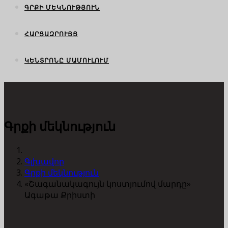
ԳՐՔԻ ՄԵԿՆՈՒԹՅՈՒՆ
ՀԱՐՑԱԶՐՈՒՅՑ
ԿԵՆՏՐՈՆԸ ՄԱՄՈՒԼՈՒՄ
Գրքի մեկնություն
Գլխավոր
Գրքի մեկնություն
«Շագանակագույն կոստյումով մարդը»
Ագաթա Քրիստի