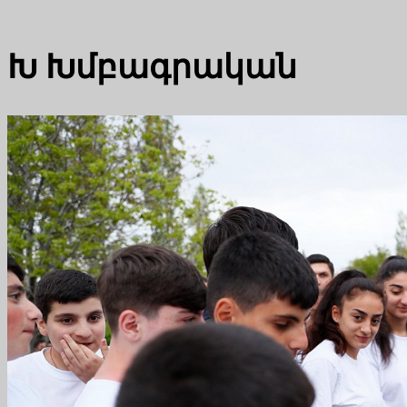
Խ
Խմբագրական