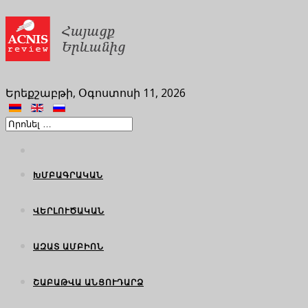
Երեքշաբթի, Օգոստոսի 11, 2026
ԽՄԲԱԳՐԱԿԱՆ
ՎԵՐԼՈՒԾԱԿԱՆ
ԱԶԱՏ ԱՄԲԻՈՆ
ՇԱԲԱԹՎԱ ԱՆՑՈՒԴԱՐՁ