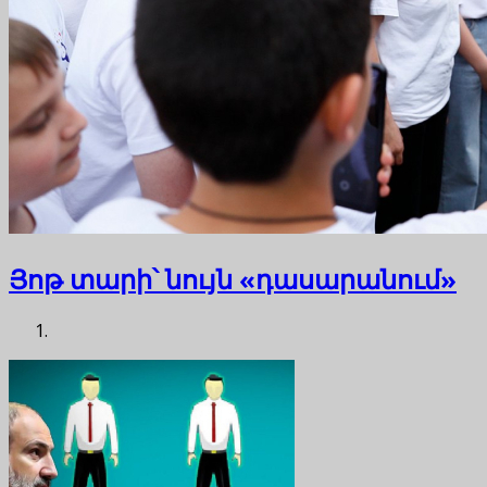
Յոթ տարի՝ նույն «դասարանում»