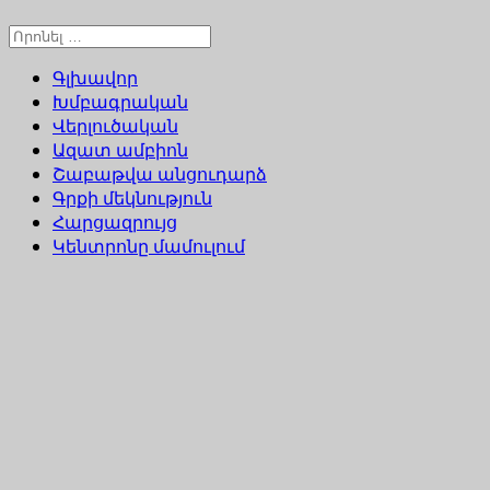
Գլխավոր
Խմբագրական
Վերլուծական
Ազատ ամբիոն
Շաբաթվա անցուդարձ
Գրքի մեկնություն
Հարցազրույց
Կենտրոնը մամուլում