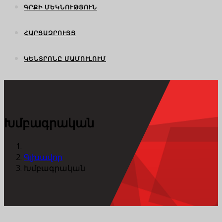
ԳՐՔԻ ՄԵԿՆՈՒԹՅՈՒՆ
ՀԱՐՑԱԶՐՈՒՅՑ
ԿԵՆՏՐՈՆԸ ՄԱՄՈՒԼՈՒՄ
Խմբագրական
Գլխավոր
Խմբագրական