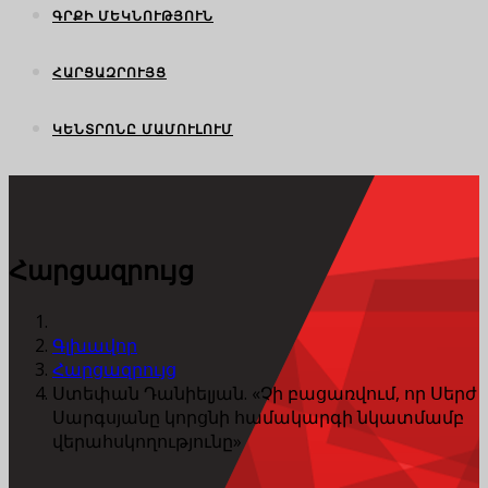
ԳՐՔԻ ՄԵԿՆՈՒԹՅՈՒՆ
ՀԱՐՑԱԶՐՈՒՅՑ
ԿԵՆՏՐՈՆԸ ՄԱՄՈՒԼՈՒՄ
Հարցազրույց
Գլխավոր
Հարցազրույց
Ստեփան Դանիելյան. «Չի բացառվում, որ Սերժ
Սարգսյանը կորցնի համակարգի նկատմամբ
վերահսկողությունը»