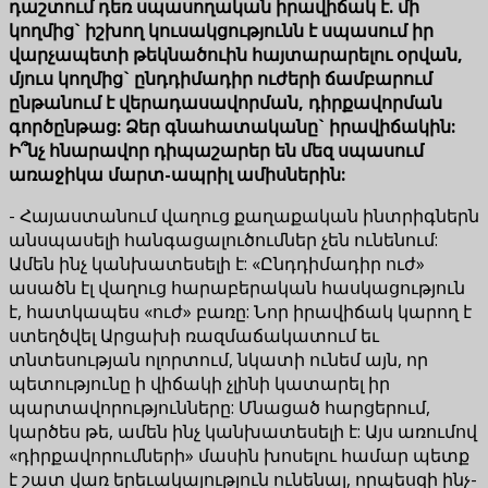
դաշտում դեռ սպասողական իրավիճակ է. մի
կողմից
`
իշխող կուսակցությունն է սպասում իր
վարչապետի թեկնածուին հայտարարելու օրվան,
մյուս կողմից
`
ընդդիմադիր ուժերի
ճամբարում
ընթանում է վերադասավորման, դիրքավորման
գործընթաց
: Ձեր գնահատական
ը`
իրավիճակին:
Ի՞նչ հնարավոր
դիպաշարեր
են մեզ սպասում
առաջիկա մարտ-ապրիլ ամիսներին:
- Հայաստանում վաղուց քաղաքական ինտրիգներն
անսպասելի հանգացալուծումներ չեն ունենում:
Ամեն ինչ կանխատեսելի է: «Ընդդիմադիր ուժ»
ասածն էլ վաղուց հարաբերական հասկացություն
է, հատկապես «ուժ» բառը: Նոր իրավիճակ կարող է
ստեղծվել Արցախի ռազմաճակատում եւ
տնտեսության ոլորտում, նկատի ունեմ այն, որ
պետությունը ի վիճակի չլինի կատարել իր
պարտավորությունները: Մնացած հարցերում,
կարծես թե, ամեն ինչ կանխատեսելի է: Այս առումով
«դիրքավորումների» մասին խոսելու համար պետք
է շատ վառ երեւակայություն ունենալ, որպեսզի ինչ-