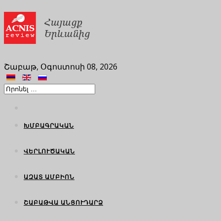
Շաբաթ, Օգոստոսի 08, 2026
ԽՄԲԱԳՐԱԿԱՆ
ՎԵՐԼՈՒԾԱԿԱՆ
ԱԶԱՏ ԱՄԲԻՈՆ
ՇԱԲԱԹՎԱ ԱՆՑՈՒԴԱՐՁ