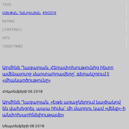
TAGS
ՍՏԵՓԱՆ ԴԱՆԻԵԼՅԱՆ
,
#9/2018
RATING
( 0 RATING )
HITS
15920 TIMES
Արմինե Ղազարյան. Հեղափոխությունից հետո
ամենալուրջ մարտահրավերը՝ գերակշռում է
«միակարծությունը»
Հոկտեմբերի 06 2018
Արմինե Ղազարյան. «Եթե առաջներում կայծակով
են վախեցրել, ապա հիմա՝ մի մարդու կամ «մենք»-ի
անփոխարինելիությամբ»
Սեպտեմբերի 08 2018