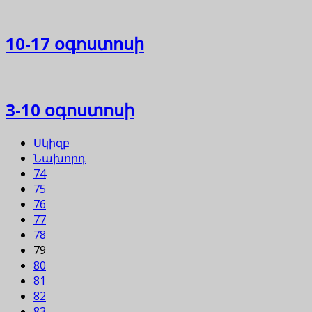
10-17 օգոստոսի
3-10 օգոստոսի
Սկիզբ
Նախորդ
74
75
76
77
78
79
80
81
82
83