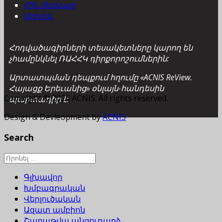
Հին վեբկայք
Արխիվ
Հոդվածագիրների տեսակետները կարող են
չհամընկնել ՌԱՀՀԿ դիրքորոշումներին:
Արտատպման դեպքում հղումը «ACNIS ReView.
Հայացք Երեւանից» օնլայն-հանդեսին
Copyright © 2026 ACNIS. All rights reserved.
պարտադիր է:
Design & Devleopment by
ACNIS
Search
Գլխավոր
Խմբագրական
Վերլուծական
Ազատ ամբիոն
Շաբաթվա անցուդարձ