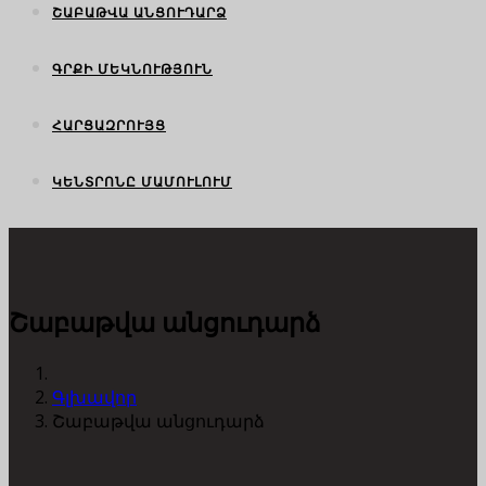
ՇԱԲԱԹՎԱ ԱՆՑՈՒԴԱՐՁ
ԳՐՔԻ ՄԵԿՆՈՒԹՅՈՒՆ
ՀԱՐՑԱԶՐՈՒՅՑ
ԿԵՆՏՐՈՆԸ ՄԱՄՈՒԼՈՒՄ
Շաբաթվա անցուդարձ
Գլխավոր
Շաբաթվա անցուդարձ