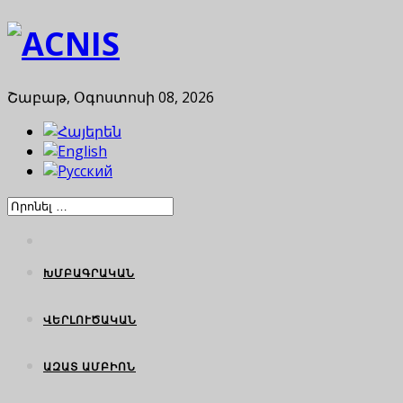
Շաբաթ, Օգոստոսի 08, 2026
ԽՄԲԱԳՐԱԿԱՆ
ՎԵՐԼՈՒԾԱԿԱՆ
ԱԶԱՏ ԱՄԲԻՈՆ