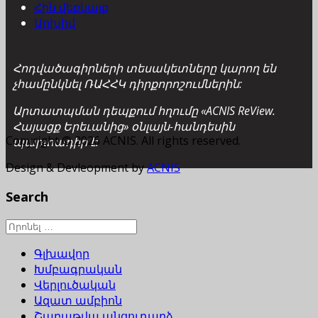
Հին վեբկայք
Արխիվ
Հոդվածագիրների տեսակետները կարող են
չհամընկնել ՌԱՀՀԿ դիրքորոշումներին:
Արտատպման դեպքում հղումը «ACNIS ReView.
Հայացք Երեւանից» օնլայն-հանդեսին
Copyright © 2026 ACNIS. All rights reserved.
պարտադիր է:
Design & Devleopment by
ACNIS
Search
Գլխավոր
Խմբագրական
Վերլուծական
Ազատ ամբիոն
Շաբաթվա անցուդարձ