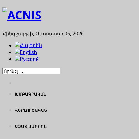
Հինգշաբթի, Օգոստոսի 06, 2026
ԽՄԲԱԳՐԱԿԱՆ
ՎԵՐԼՈՒԾԱԿԱՆ
ԱԶԱՏ ԱՄԲԻՈՆ