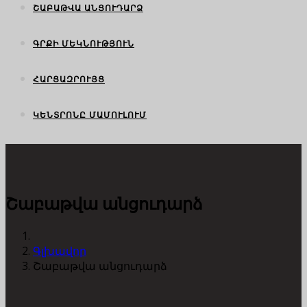
ՇԱԲԱԹՎԱ ԱՆՑՈՒԴԱՐՁ
ԳՐՔԻ ՄԵԿՆՈՒԹՅՈՒՆ
ՀԱՐՑԱԶՐՈՒՅՑ
ԿԵՆՏՐՈՆԸ ՄԱՄՈՒԼՈՒՄ
Շաբաթվա անցուդարձ
Գլխավոր
Շաբաթվա անցուդարձ