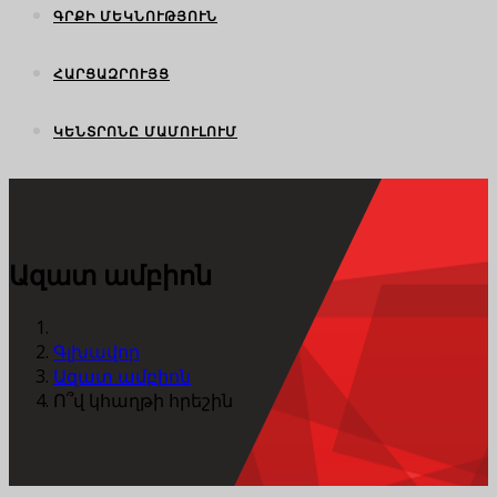
ԳՐՔԻ ՄԵԿՆՈՒԹՅՈՒՆ
ՀԱՐՑԱԶՐՈՒՅՑ
ԿԵՆՏՐՈՆԸ ՄԱՄՈՒԼՈՒՄ
Ազատ ամբիոն
Գլխավոր
Ազատ ամբիոն
Ո՞վ կհաղթի հրեշին