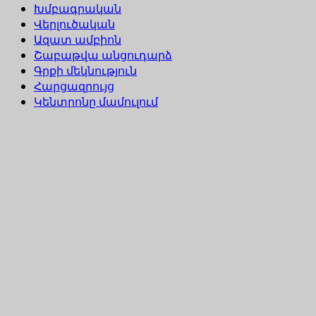
Խմբագրական
Վերլուծական
Ազատ ամբիոն
Շաբաթվա անցուդարձ
Գրքի մեկնություն
Հարցազրույց
Կենտրոնը մամուլում