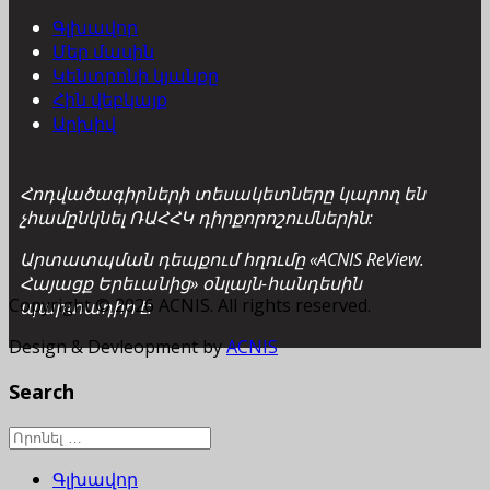
Գլխավոր
Մեր մասին
Կենտրոնի կյանքը
Հին վեբկայք
Արխիվ
Հոդվածագիրների տեսակետները կարող են
չհամընկնել ՌԱՀՀԿ դիրքորոշումներին:
Արտատպման դեպքում հղումը «ACNIS ReView.
Հայացք Երեւանից» օնլայն-հանդեսին
Copyright © 2026 ACNIS. All rights reserved.
պարտադիր է:
Design & Devleopment by
ACNIS
Search
Գլխավոր