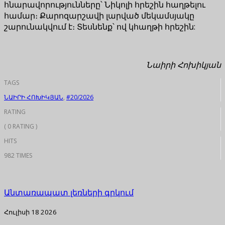
հնարավորությունները՝ Նիկոլի հրեշին հաղթելու
համար։ Քարոզարշավի լարված մեկամսյակը
շարունակվում է։ Տեսնենք՝ ով կհաղթի հրեշին:
Նաիրի Հոխիկյան
TAGS
ՆԱԻՐԻ ՀՈԽԻԿՅԱՆ
,
#20/2026
RATING
( 0 RATING )
HITS
982 TIMES
Անտառապատ լեռների գրկում
Հուլիսի 18 2026