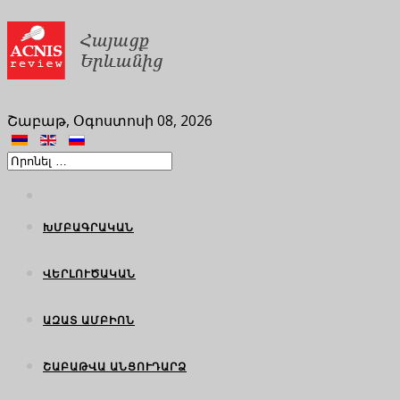
Շաբաթ, Օգոստոսի 08, 2026
ԽՄԲԱԳՐԱԿԱՆ
ՎԵՐԼՈՒԾԱԿԱՆ
ԱԶԱՏ ԱՄԲԻՈՆ
ՇԱԲԱԹՎԱ ԱՆՑՈՒԴԱՐՁ