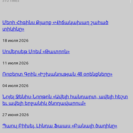
510 TIMES
Մերի Հիգինս Քլարք «Վիճակախաղ շահած
տիկինը»
18 июля 2026
Սոմերսեթ Մոեմ «Թատրոն»
11 июля 2026
Ռոբերտ Գրին «Իշխանության 48 օրենքները»
04 июля 2026
Նոյել Ջենիս-Նորթոն «Ավելի հանդարտ, ավելի հեշտ
եւ ավելի երջանիկ ծնողավարում»
27 июня 2026
Պաուլ Բիխել, Լինդա Ֆաաս «Բանալի ծաղիկը»