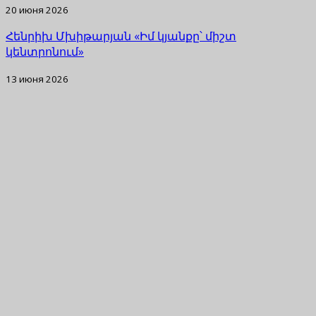
20 июня 2026
Հենրիխ Մխիթարյան «Իմ կյանքը՝ միշտ
կենտրոնում»
13 июня 2026