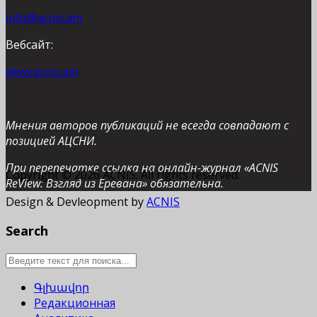
info@acnis.am
Вебсайт:
www.acnis.am
Мнения авторов публикаций не всегда совпадают с
позицией АЦСНИ.
При перепечатке ссылка на онлайн-журнал «ACNIS
Copyright © 2026 ACNIS. All rights reserved.
ReView: Взгляд из Еревана» обязательна.
Design & Devleopment by
ACNIS
Search
Գլխավոր
Редакционная