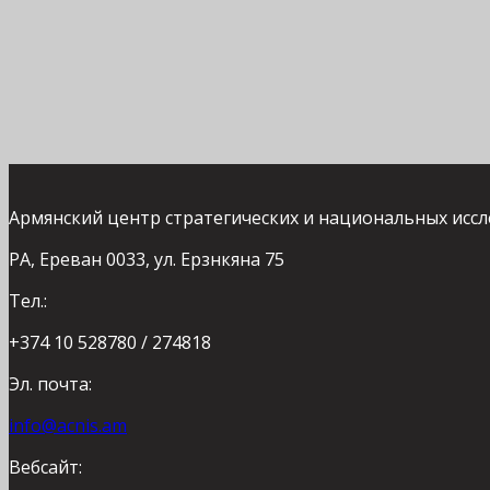
Армянский центр стратегических и национальных исс
РА, Ереван 0033, ул. Ерзнкяна 75
Тел.:
+374 10 528780 / 274818
Эл. почта:
info@acnis.am
Вебсайт: