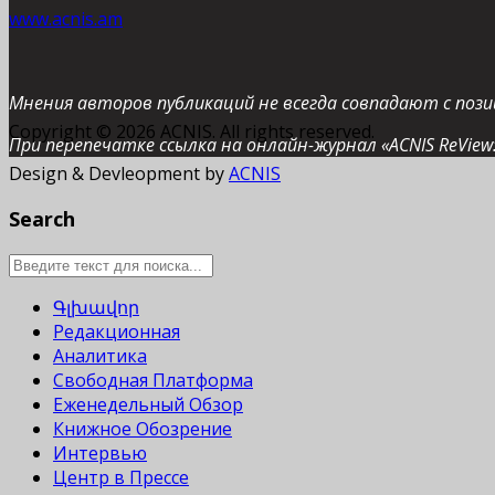
www.acnis.am
Мнения авторов публикаций не всегда совпадают с пози
Copyright © 2026 ACNIS. All rights reserved.
При перепечатке ссылка на онлайн-журнал «ACNIS ReView:
Design & Devleopment by
ACNIS
Search
Գլխավոր
Редакционная
Аналитика
Свободная Платформа
Еженедельный Обзор
Книжное Обозрение
Интервью
Центр в Прессе