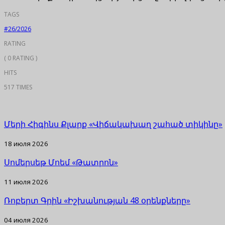
TAGS
#26/2026
RATING
( 0 RATING )
HITS
517 TIMES
Մերի Հիգինս Քլարք «Վիճակախաղ շահած տիկինը»
18 июля 2026
Սոմերսեթ Մոեմ «Թատրոն»
11 июля 2026
Ռոբերտ Գրին «Իշխանության 48 օրենքները»
04 июля 2026