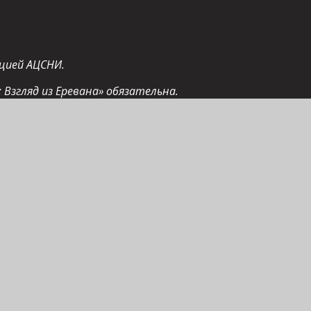
цией АЦСНИ.
 Взгляд из Еревана» обязательна.