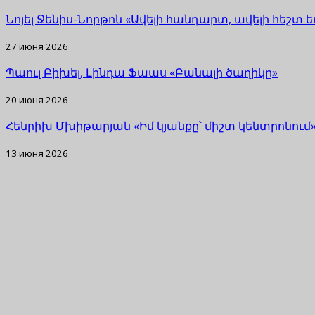
Նոյել Ջենիս-Նորթոն «Ավելի հանդարտ, ավելի հեշտ 
27 июня 2026
Պաուլ Բիխել, Լինդա Ֆաաս «Բանալի ծաղիկը»
20 июня 2026
Հենրիխ Մխիթարյան «Իմ կյանքը՝ միշտ կենտրոնում
13 июня 2026