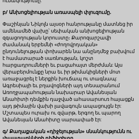
ունակությունը:
բ
/ Անխոցելիության առասպելի փլուզումը.
Փաշինյան Նիկոլն այսօր հանրությանը մատնեց իր
ամենամեծ վախը՝ սեփական անխոցելիության
զգացողության կորուստը։ Քարոզարշավի
ժամանակ երբեմնի «ժողովրդական»
ընդունելության փոխարեն նա անընդմեջ բախվում
է համատարած սառնության, կոշտ
հարցադրումների եւ բացահայտ մերժման: Այս
վերաբերմունքը նրա եւ իր թիմակիցների մոտ
առաջացրել է ներքին խուճապ ու տագնապ:
Ագրեսիայի եւ բղավոցների այդ տեսարանում
Առողջապահության նախարար Ավանեսյան
Անահիտի դեմքին դաջված ահասարսուռ հայացքն
այդ թիմային վախի լավագույն ապացույցն էր:
Մշտապես ուրախ ու զվարթ, երգող եւ պարող
Ավանեսյան Անահիտը սարսափած էր:
գ
/ Քաղաքական «դիջեյության» սնանկությունն ու
փաստարկների դեֆիցիտը.