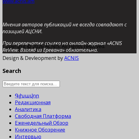
www.acnis.am
Мнения авторов публикаций не всегда совпадают с
позицией АЦСНИ.
При перепечатке ссылка на онлайн-журнал «ACNIS
Copyright © 2026 ACNIS. All rights reserved.
ReView: Взгляд из Еревана» обязательна.
Design & Devleopment by
ACNIS
Search
Գլխավոր
Редакционная
Аналитика
Свободная Платформа
Еженедельный Обзор
Книжное Обозрение
Интервью