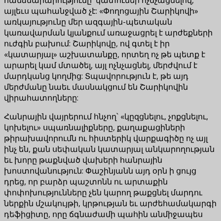
այլեւս պահանջված չէ: «Փողոցային Շարիկովի»
առկայությունը մեր ազգային-պետական
կառավարման կյանքում առաջացրել է արժեքների
ուժգին բախում: Շարիկովը, ով գտել է իր
«կատարյալ» աշխատանքը, որտեղ ոչ թե պետք է
արարել կամ մտածել, այլ ոչնչացնել, մերժվում է
մարդկանց կողմից: Տպավորություն է, թե այդ
մերժմանը նաեւ մասնակցում են Շարիկովին
վիրահատողները:
Հանրային վայրերում հնչող՝ «կըզցնելու, չոքցնելու,
կոխելու» սպառնալիքները, քաղաքացիների
թիրախավորումն ու հիստերիկ վարքագիծը ոչ այլ
ինչ են, քան սեփական կատարյալ անկարողության
եւ խորը թաքնված վախերի հանրային
խոստովանություն: Փաշինյանն այդ օրն ի ցույց
դրեց, որ բարձր պաշտոնն ու արտաքին
փոփոխությունները չեն կարող թաքցնել մարդու
ներքին մշակույթի, կրթության եւ արժեհամակարգի
դեֆիցիտը, որը ճգնաժամի պահին անմիջապես