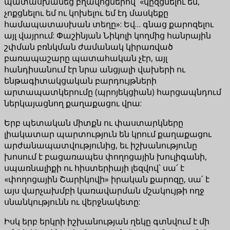
պատասխանեց բղավոցներով՝ «կըզցնելու եմ,
չոքցնելու եմ ու կոխելու եմ էդ մասկեքը
համապատասխան տեղը»: Եվ… գնաց քարոզելու
այլ վայրում: Փաշինյան Նիկոլի կողմից հանրային
շփման բռնկման ժամանակ կիրառված
բառապաշարը պատահական չէր, այլ
հանդիսանում էր նրա անցյալի վախերի ու
ենթագիտակցական բարդույթների
արտապատկերումը (պրոյեկցիան) հարցապնդում
ներկայացնող քաղաքացու վրա:
Երբ պետական միտքն ու փաստարկները
լիակատար պարտություն են կրում քաղաքացու
արժանապատվությունից, եւ իշխանությունը
խոսում է բացառապես փողոցային խուլիգանի,
սպառնալիքի ու հիստերիայի լեզվով՝ սա՛ է
«փողոցային Շարիկովի» իրական քարոզը, սա՛ է
այս վարչախմբի կառավարման մշակույթի ողջ
սնանկությունն ու վերջնակետը:
Իսկ երբ երկրի իշխանության ղեկը գտնվում է մի