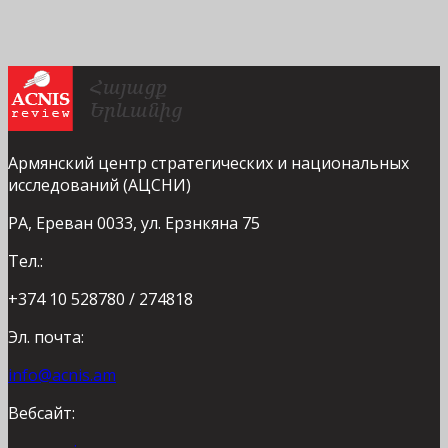
Армянский центр стратегических и национальных
исследований (АЦСНИ)
РА, Ереван 0033, ул. Ерзнкяна 75
Тел.:
+374 10 528780 / 274818
Эл. почта:
info@acnis.am
Вебсайт: