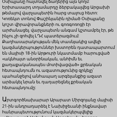
Օսիպյանը հայտնվել ճաղերից այն կողմ:
Երիտասարդ տղամարդը ձերբակալվեց Արցախի
թեմայով վարչապետին հարց տալուց հետո:
Կոռեկտ տոնով Փաշինյանին դիմած Օսիպյանը
կոշտ վիրավորանքների ու գոռգոռոցի էր
արժանացել. վարչապետն անգամ կշտամբել էր, թե
ինչու չի զոհվել ԼՂՀ պատերազմում:
Քաղհասարակության մեկ տասնյակից ավելի
կազմակերպություններ խստորեն դատապարտում
են մայիսի 18-ին Արթուրի նկատմամբ հարուցված
«ակնհայտ անօրինական, անհիմն եւ
քաղաքականապես մոտիվացված» քրեական
հետապնդումն ու ազատությունից զրկելը՝
պահանջելով անհապաղ արգելանքից ազատ
արձակել նրան եւ դադարեցնել քրեական
հետապնդումը:
Ա
րտգործնախարար Արարատ Միրզոյանը մայիսի
21-ին անդրադարձել է Նախիջեւանի ինքնավար
հանրապետությունում կազմակերպվելիք