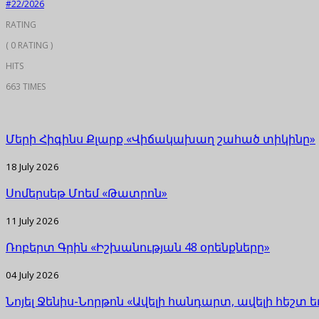
#22/2026
RATING
( 0 RATING )
HITS
663 TIMES
Մերի Հիգինս Քլարք «Վիճակախաղ շահած տիկինը»
18 July 2026
Սոմերսեթ Մոեմ «Թատրոն»
11 July 2026
Ռոբերտ Գրին «Իշխանության 48 օրենքները»
04 July 2026
Նոյել Ջենիս-Նորթոն «Ավելի հանդարտ, ավելի հեշտ 