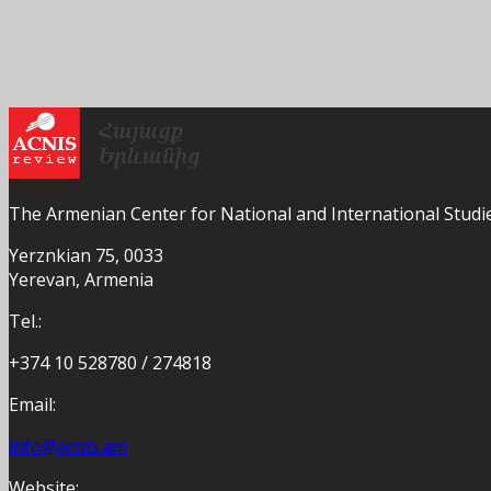
The Armenian Center for National and International Studi
Yerznkian 75, 0033
Yerevan, Armenia
Tel.:
+374 10 528780 / 274818
Email:
info@acnis.am
Website: