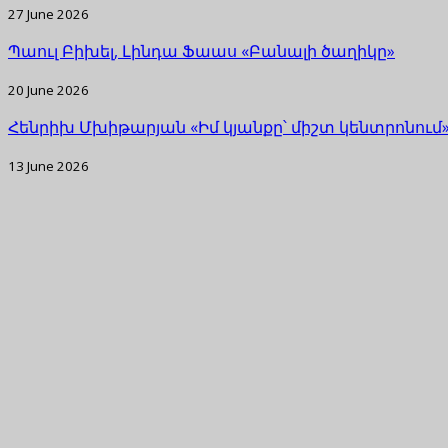
27 June 2026
Պաուլ Բիխել, Լինդա Ֆաաս «Բանալի ծաղիկը»
20 June 2026
Հենրիխ Մխիթարյան «Իմ կյանքը՝ միշտ կենտրոնում
13 June 2026