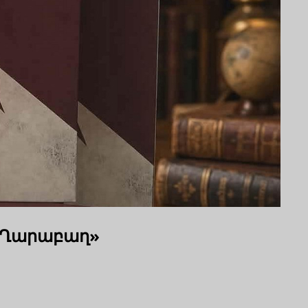
ն Ղարաբաղ»