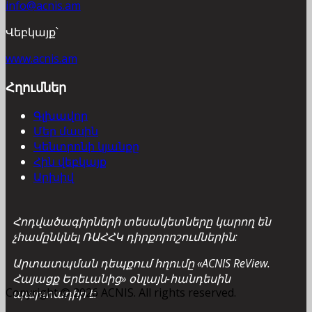
info@acnis.am
Վեբկայք՝
www.acnis.am
Հղումներ
Գլխավոր
Մեր մասին
Կենտրոնի կյանքը
Հին վեբկայք
Արխիվ
Հոդվածագիրների տեսակետները կարող են
չհամընկնել ՌԱՀՀԿ դիրքորոշումներին:
Արտատպման դեպքում հղումը «ACNIS ReView.
Հայացք Երեւանից» օնլայն-հանդեսին
Copyright © 2026 ACNIS. All rights reserved.
պարտադիր է: