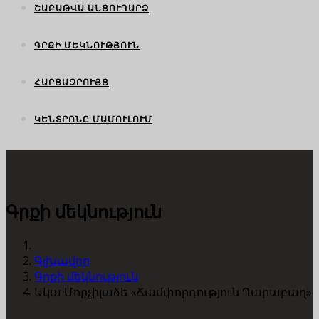
ՇԱԲԱԹՎԱ ԱՆՑՈՒԴԱՐՁ
ԳՐՔԻ ՄԵԿՆՈՒԹՅՈՒՆ
ՀԱՐՑԱԶՐՈՒՅՑ
ԿԵՆՏՐՈՆԸ ՄԱՄՈՒԼՈՒՄ
Գրքի մեկնություն
Գլխավոր
Գրքի մեկնություն
Ակա Մորչիլաձե «Ճամփորդություն Ղարաբաղ»