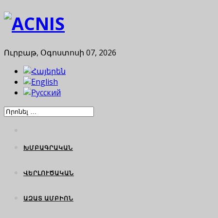
Ուրբաթ, Օգոստոսի 07, 2026
ԽՄԲԱԳՐԱԿԱՆ
ՎԵՐԼՈՒԾԱԿԱՆ
ԱԶԱՏ ԱՄԲԻՈՆ